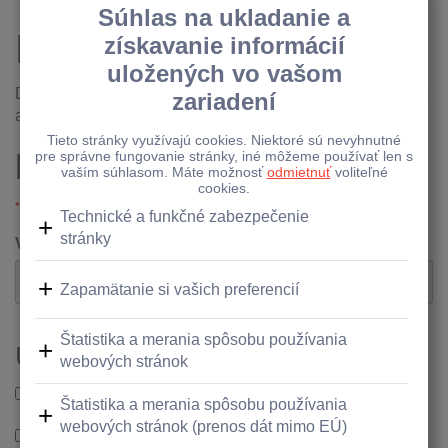
Dohodnúť stretnutie
Dohodnite si stretnutie priamo na jednej z našich pobočiek
a vyhnite sa čakaniu
krok 2/2
Výber termínu:
*
Označné polia sú povinné
Výber dátumu
Účel návštevy
účet
pôžička
platobná karta
sporenie a vklad
Iné