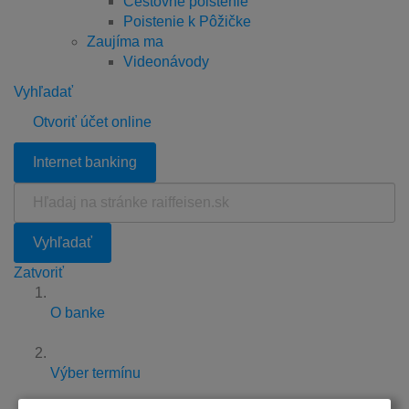
Cestovné poistenie
Poistenie k Pôžičke
Zaujíma ma
Videonávody
Vyhľadať
Otvoriť účet online
Internet banking
Hľadaj
na
stránke
Vyhľadať
raiffeisen.sk
Zatvoriť
O banke
Výber termínu