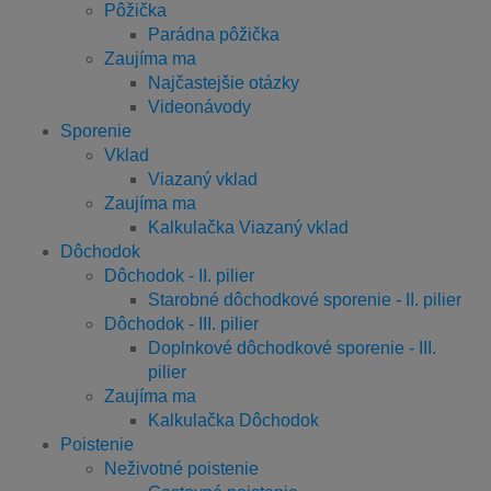
Pôžička
Parádna pôžička
Zaujíma ma
Najčastejšie otázky
Videonávody
Sporenie
Vklad
Viazaný vklad
Zaujíma ma
Kalkulačka Viazaný vklad
Dôchodok
Dôchodok - II. pilier
Starobné dôchodkové sporenie - II. pilier
Dôchodok - III. pilier
Doplnkové dôchodkové sporenie - III.
pilier
Zaujíma ma
Kalkulačka Dôchodok
Poistenie
Neživotné poistenie