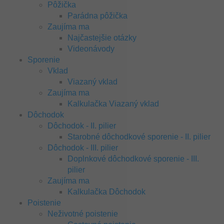
Pôžička
Parádna pôžička
Zaujíma ma
Najčastejšie otázky
Videonávody
Sporenie
Vklad
Viazaný vklad
Zaujíma ma
Kalkulačka Viazaný vklad
Dôchodok
Dôchodok - II. pilier
Starobné dôchodkové sporenie - II. pilier
Dôchodok - III. pilier
Doplnkové dôchodkové sporenie - III.
pilier
Zaujíma ma
Kalkulačka Dôchodok
Poistenie
Neživotné poistenie