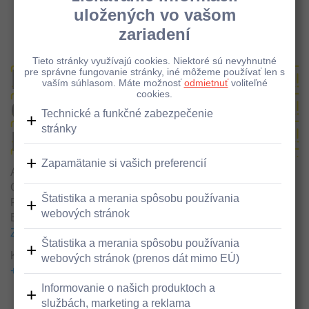
Pobočky a bankomaty - Detail
Bankomat vklad/výber,
OC DÚBRAWA, Pri
Hrubej lúke, Bratislava
Adresa
OC Dubrawa
Pri Hrubej lúke 2
Bratislava, 841 02
Zobraziť v google maps
Kontakty
+421800001100
+421800001100
Bezbariérový prístup