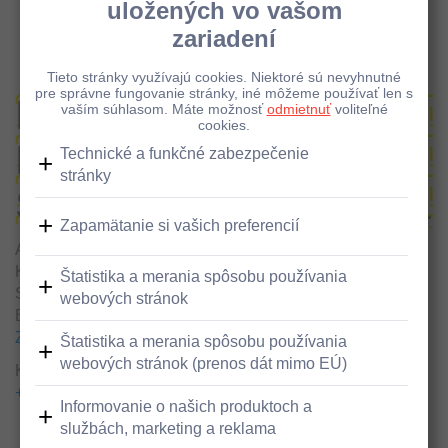
Pobočky a bankomaty - Detail
Bankomat vklad/výber,
KAUFLAND,
Slovnaftská, Bratislava
Adresa
Kaufland
Slovnaftská 5
Bratislava, 821 06
Zobraziť v google maps
Kontakty
+421800001100
+421800001100