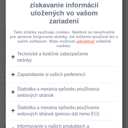
Pobočky a bankomaty - Detail
Bankomat vklad/výber,
Novohradská,
Lučenec
Adresa
Pobočka Raiffeisen banky - zóna 24/7
Novohradská 2843/3
Lučenec, 984 01
Zobraziť v google maps
Kontakty
+421800001100
+421800001100
Bankomat s možnosťou vkladu mincí