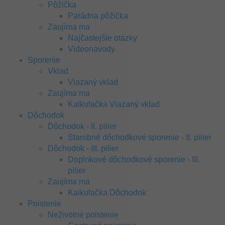
Pôžička
Parádna pôžička
Zaujíma ma
Najčastejšie otázky
Videonávody
Sporenie
Vklad
Viazaný vklad
Zaujíma ma
Kalkulačka Viazaný vklad
Dôchodok
Dôchodok - II. pilier
Starobné dôchodkové sporenie - II. pilier
Dôchodok - III. pilier
Doplnkové dôchodkové sporenie - III.
pilier
Zaujíma ma
Kalkulačka Dôchodok
Poistenie
Neživotné poistenie