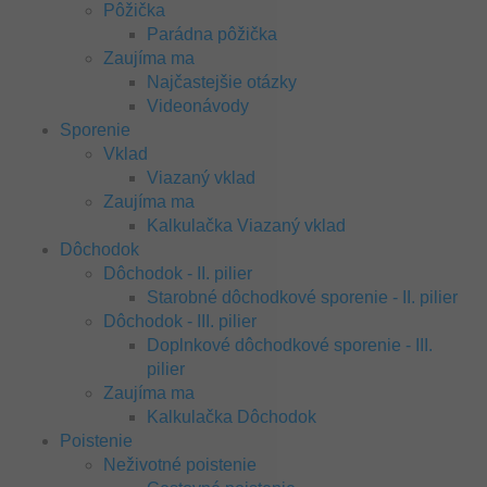
Pôžička
Parádna pôžička
Zaujíma ma
Najčastejšie otázky
Videonávody
Sporenie
Vklad
Viazaný vklad
Zaujíma ma
Kalkulačka Viazaný vklad
Dôchodok
Dôchodok - II. pilier
Starobné dôchodkové sporenie - II. pilier
Dôchodok - III. pilier
Doplnkové dôchodkové sporenie - III.
pilier
Zaujíma ma
Kalkulačka Dôchodok
Poistenie
Neživotné poistenie