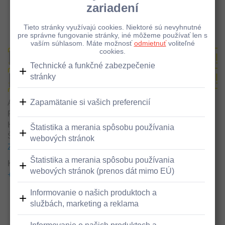
Pobočky a bankomaty - Detail
Bankomat vklad/výber,
Hlavná, Štúrovo
Adresa
Pobočka Tatra banky
Hlavná 54
Štúrovo, 943 01
Zobraziť v google maps
Kontakty
+421800001100
+421800001100
Bezbariérový prístup