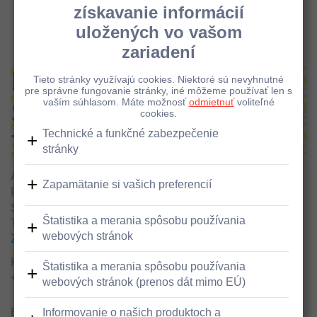
Pobočky a bankomaty - Detail
Bankomat vklad/výber,
Sv. Cyrila a Metoda,
Topoľčany
Adresa
Pobočka Raiffeisen banky - zóna 24/7
Sv. Cyrila a Metoda 4595/18
Topoľčany, 955 01
Zobraziť v google maps
Kontakty
+421800001100
+421800001100
Bankomat s možnosťou vkladu mincí