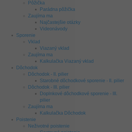
Pôžička
Parádna pôžička
Zaujíma ma
Najčastejšie otázky
Videonávody
Sporenie
Vklad
Viazaný vklad
Zaujíma ma
Kalkulačka Viazaný vklad
Dôchodok
Dôchodok - II. pilier
Starobné dôchodkové sporenie - II. pilier
Dôchodok - III. pilier
Doplnkové dôchodkové sporenie - III.
pilier
Zaujíma ma
Kalkulačka Dôchodok
Poistenie
Neživotné poistenie