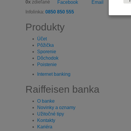
0
x
zdieľané
Facebook
Email
Tlačiť
Infolinka:
0850 850 555
Produkty
Účet
Pôžička
Sporenie
Dôchodok
Poistenie
Internet banking
Raiffeisen banka
O banke
Novinky a oznamy
Užitočné tipy
Kontakty
Kariéra