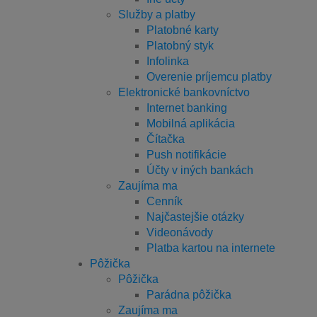
Služby a platby
Platobné karty
Platobný styk
Infolinka
Overenie príjemcu platby
Elektronické bankovníctvo
Internet banking
Mobilná aplikácia
Čítačka
Push notifikácie
Účty v iných bankách
Zaujíma ma
Cenník
Najčastejšie otázky
Videonávody
Platba kartou na internete
Pôžička
Pôžička
Parádna pôžička
Zaujíma ma