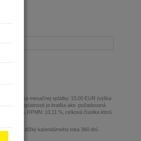
0 EUR, výška mesačnej splátky: 15,00 EUR (výška
ov (lehota splatnosti je kratšia ako požadovaná
 a. (fixná), RPMN: 10,11 %, celková čiastka ktorú
predpokladu dĺžky kalendárneho roka 360 dní.