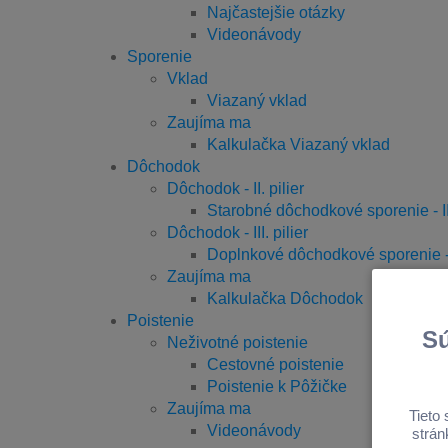
Najčastejšie otázky
Videonávody
Sporenie
Vklad
Viazaný vklad
Zaujíma ma
Kalkulačka Viazaný vklad
Dôchodok
Dôchodok - II. pilier
Starobné dôchodkové sporenie - II.
Dôchodok - III. pilier
Doplnkové dôchodkové sporenie - II
Zaujíma ma
Kalkulačka Dôchodok
Poistenie
Neživotné poistenie
Cestovné poistenie
Poistenie k Pôžičke
Zaujíma ma
Videonávody