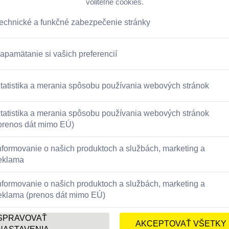
kladov Parádnej pôžičky (RPMN):
celková výška pôžičky: 1 00
za poskytnutie: 0 EUR, počet splátok/doba splatnosti 95 mesiac
ný zákonný predpoklad). Štandardná úroková sadzba: 9,53 % p.
vychádzame zo skutočného počtu dní v jednotlivých mesiacoch a 