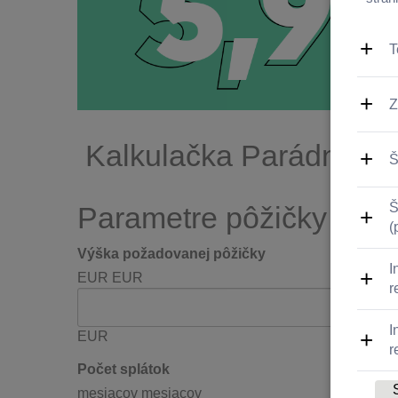
Kalkulačka Parádnej p
Parametre pôžičky
Výška požadovanej pôžičky
EUR
EUR
EUR
Počet splátok
mesiacov
mesiacov