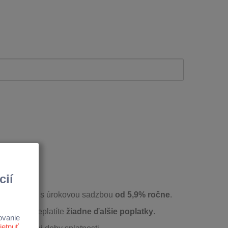
0 000 EUR
s úrokovou sadzbou
od 5,9% ročne
.
j sadzby neplatíte
žiadne ďalšie poplatky
.