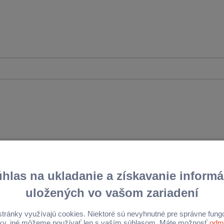
z ešte výhodnejšia.
Získajte Pôžičku od
300
do
4
V našej banke okrem úrokove