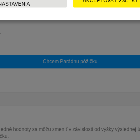
y
Chcem Parádnu pôžičku
ledné hodnoty sa môžu zmeniť v závislosti od výšky výslednej 
čku.