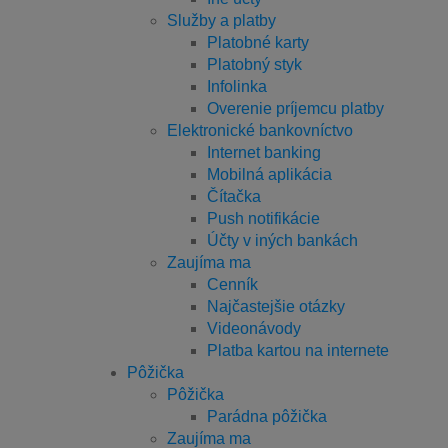
Služby a platby
Platobné karty
Platobný styk
Infolinka
Overenie príjemcu platby
Elektronické bankovníctvo
Internet banking
Mobilná aplikácia
Čítačka
Push notifikácie
Účty v iných bankách
Zaujíma ma
Cenník
Najčastejšie otázky
Videonávody
Platba kartou na internete
Pôžička
Pôžička
Parádna pôžička
Zaujíma ma