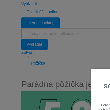
Vyhľadať
Otvoriť účet online
Internet banking
Hľadaj
na
stránke
Vyhľadať
raiffeisen.sk
Zatvoriť
Pôžička
Parádna pôžička je tera