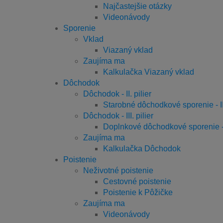
Najčastejšie otázky
Videonávody
Sporenie
Vklad
Viazaný vklad
Zaujíma ma
Kalkulačka Viazaný vklad
Dôchodok
Dôchodok - II. pilier
Starobné dôchodkové sporenie - II.
Dôchodok - III. pilier
Doplnkové dôchodkové sporenie - II
Zaujíma ma
Kalkulačka Dôchodok
Poistenie
Neživotné poistenie
Cestovné poistenie
Poistenie k Pôžičke
Zaujíma ma
Videonávody