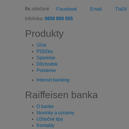
0
x
zdieľané
Facebook
Email
Tlačiť
Infolinka:
0850 850 555
Produkty
Účet
Pôžička
Sporenie
Dôchodok
Poistenie
Internet banking
Raiffeisen banka
O banke
Novinky a oznamy
Užitočné tipy
Kontakty