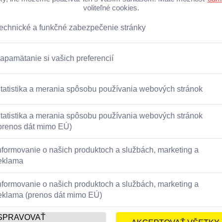
Úroková sadzba
je nemenná
ôžičky