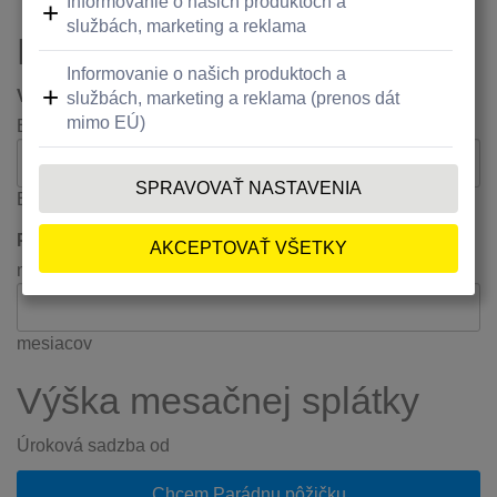
Parametre pôžičky
Výška požadovanej pôžičky
EUR
EUR
EUR
Počet splátok
mesiacov
mesiacov
mesiacov
Výška mesačnej splátky
Úroková sadzba od
Chcem Parádnu pôžičku