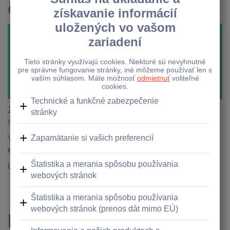
ešte výhodnejšia.
Získajte Pôžičku od
300
do
40 000 EUR
s úrokovou
sadzbou
od 5,9% ročne
.
V našej banke okrem úrokovej sadzby neplatíte
žiadne
ďalšie poplatky
.
Úroková sadzba
je nemenná
počas celej doby splatnosti.
Kalkulačka Parádnej
pôžičky