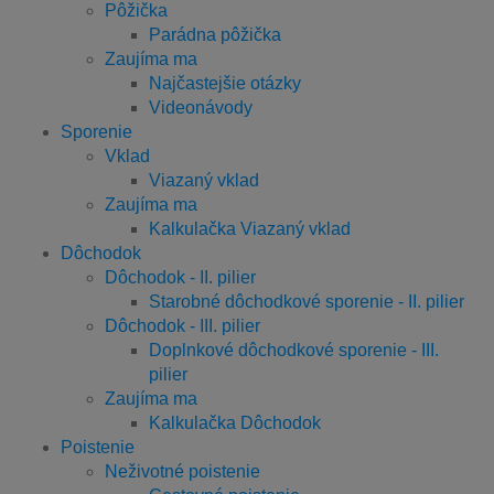
Pôžička
Parádna pôžička
Zaujíma ma
Najčastejšie otázky
Videonávody
Sporenie
Vklad
Viazaný vklad
Zaujíma ma
Kalkulačka Viazaný vklad
Dôchodok
Dôchodok - II. pilier
Starobné dôchodkové sporenie - II. pilier
Dôchodok - III. pilier
Doplnkové dôchodkové sporenie - III.
pilier
Zaujíma ma
Kalkulačka Dôchodok
Poistenie
Neživotné poistenie