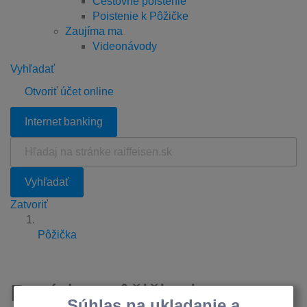
Cestovné poistenie
Poistenie k Pôžičke
Zaujíma ma
Videonávody
Vyhľadať
Otvoriť účet online
Internet banking
Hľadaj
na
stránke
Vyhľadať
raiffeisen.sk
Zatvoriť
Pôžička
Parádna pôžička je teraz