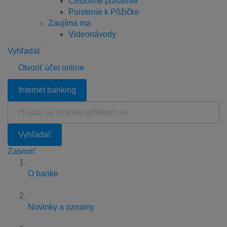
Cestovné poistenie
Poistenie k Pôžičke
Zaujíma ma
Videonávody
Vyhľadať
Otvoriť účet online
Internet banking
Hľadaj
na
stránke
Vyhľadať
raiffeisen.sk
Zatvoriť
O banke
Novinky a oznamy