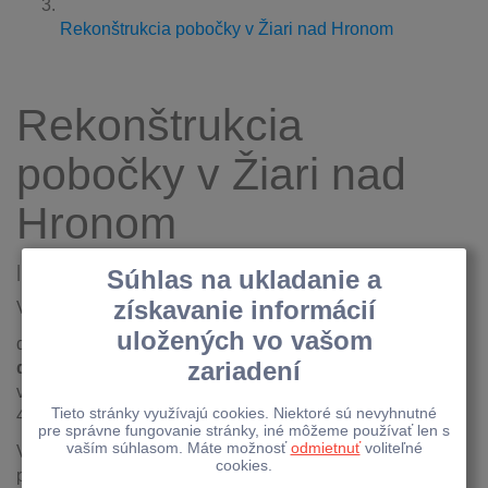
Rekonštrukcia pobočky v Žiari nad Hronom
Rekonštrukcia
pobočky v Žiari nad
Hronom
| 19.05.2026
Vážení klienti,
dovoľujeme si vás informovať, že od
29.5.2026 –
do 17.6.2026
(vrátane) bude pobočka Raiffeisen banky
v Žiari nad Hronom na Námestí Matice Slovenskej
424
dočasne zatvorená
z dôvodu jej rekonštrukcie.
V prípade potreby nás kontaktuje
prostredníctvom
Infolinky
na telefónnom čísle
0850