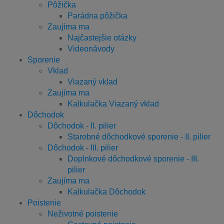
Pôžička
Parádna pôžička
Zaujíma ma
Najčastejšie otázky
Videonávody
Sporenie
Vklad
Viazaný vklad
Zaujíma ma
Kalkulačka Viazaný vklad
Dôchodok
Dôchodok - II. pilier
Starobné dôchodkové sporenie - II. pilier
Dôchodok - III. pilier
Doplnkové dôchodkové sporenie - III.
pilier
Zaujíma ma
Kalkulačka Dôchodok
Poistenie
Neživotné poistenie