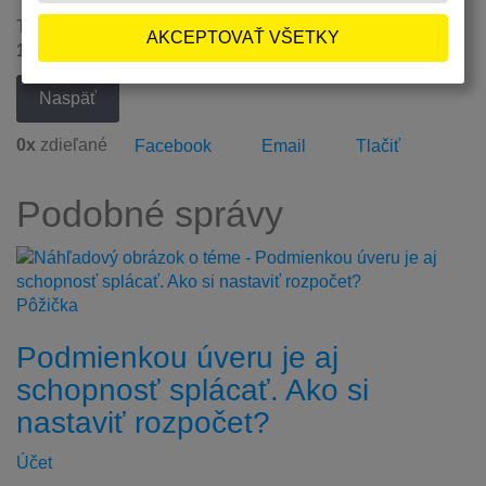
Tešíme sa na vás vo vynovených priestoroch
od
18.6.2026
.
Naspäť
0
x
zdieľané
Facebook
Email
Tlačiť
Podobné správy
Pôžička
Podmienkou úveru je aj
schopnosť splácať. Ako si
nastaviť rozpočet?
Účet