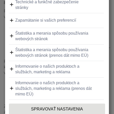
850 555
.
Počas rekonštrukcie vás radi privítame a obslúžime
v najbližších pobočkách :
vo Zvolene – J.Kozačeka 5
, PO – PIA 8:30 – 12:00
a 13:00 – 16:30;
v Leviciach – Ľ.Štúra 15
, PO – PIA 8:00 – 12:00
a 13:00 – 16:00;
v Topoľčanoch – Sv.Cyrila a Metoda 4595/18
, PO –
PIA 8:00 – 12:00 a 13:00 – 16:00.
Počas rekonštrukcie vám budú v Žiari nad Hronom
k dispozícii tieto bankomaty Tatra banky s možnosťou
vkladu a výberu:
samoobslužná zóna pobočky Raiffeisen banky
a Tatra banky na Nám.Matice Slovenskej 424,
obchodný dom Tesco, Slovenského národného
povstania 100.
Zároveň môžete využiť všetky bankomaty Tatra banky. Ich
zoznam nájdete na
Kontakty | Raiffeisen banka