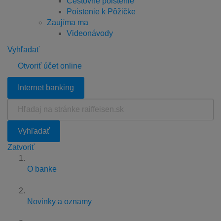
Cestovné poistenie
Poistenie k Pôžičke
Zaujíma ma
Videonávody
Vyhľadať
Otvoriť účet online
Internet banking
Hľadaj
na
stránke
Vyhľadať
raiffeisen.sk
Zatvoriť
O banke
Novinky a oznamy