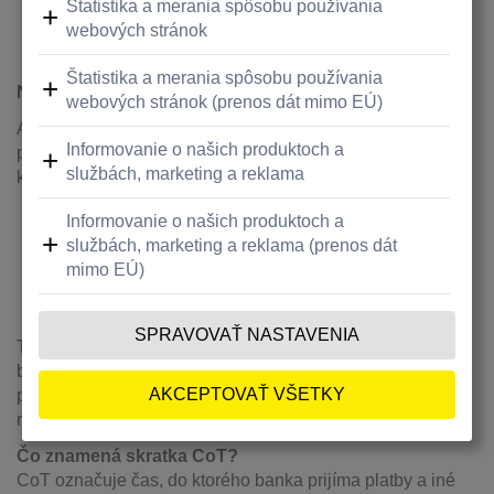
klientov Raiffeisen banky, prijaté 31.12.2025
do 18:00 hod., budú pripísané na účty ešte v ten istý
deň.
Na účet vedený v inej banke na Slovensku
Ak potrebujete, aby boli prostriedky pripísané na účet
prijímateľa v inej banke na Slovensku ešte v tomto
kalendárnom roku:
okamžitú platbu je potrebné zadať najneskôr
31.12.2025 do CoT,
štandardnú platbu je potrebné zadať najneskôr
30.12.2025 do CoT – bude pripísaná na účet
príjemcu 31.12.2025.
Trvalé platobné príkazy so splatnosťou 01.01.2026 budú
bankou zrealizované 31.12.2025. Podmienky
pre realizáciu SEPA inkasa zostávajú aj na konci roka
nezmenené.
Čo znamená skratka CoT?
CoT označuje čas, do ktorého banka prijíma platby a iné