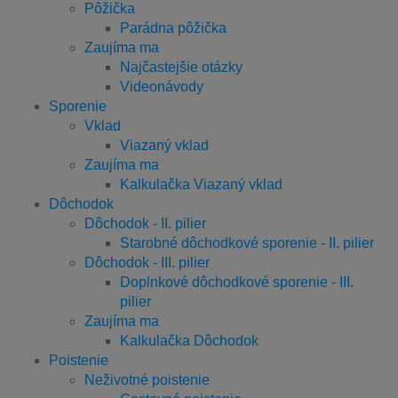
Pôžička
Parádna pôžička
Zaujíma ma
Najčastejšie otázky
Videonávody
Sporenie
Vklad
Viazaný vklad
Zaujíma ma
Kalkulačka Viazaný vklad
Dôchodok
Dôchodok - II. pilier
Starobné dôchodkové sporenie - II. pilier
Dôchodok - III. pilier
Doplnkové dôchodkové sporenie - III.
pilier
Zaujíma ma
Kalkulačka Dôchodok
Poistenie
Neživotné poistenie