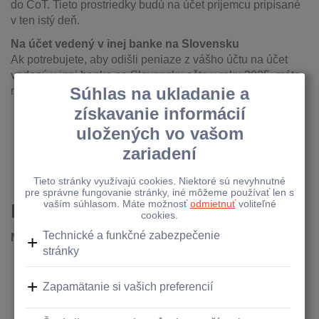
do CoT. Tieto prostriedky budú na účet príjemcu pripísané
v ten istý deň.
Na účet vedený v inej banke na Slovensku
Ak potrebujete, aby odišli peniaze z vášho účtu na účet
vedený v inej banke na Slovensku ešte v roku 2025, máte
nasledujúce možnosti:
platbu zadať ako okamžitú najneskôr 31.12.2025
do CoT – bude v daný deň pripísaná na účet
príjemcu,
platbu zadať ako štandardnú najneskôr 31.12.2025
do CoT – bude pripísaná na účet príjemcu 2.1.2026.
Pripísanie peňazí:
Na účet v Raiffeisen banke
Okamžité platby odoslané z iných bánk v prospech
klientov Raiffeisen banky, prijaté 31.12.2025, budú
pripísané na účty ešte v ten istý deň.
Ostatné platby odoslané z iných bánk v prospech