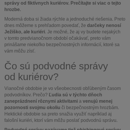
správy od fiktívnych kuriérov. Prečítajte si viac o tejto
hrozbe.
Moderná doba si žiada rýchle a jednoduché riešenia. Preto
dnes môžeme s prehľadom povedať, že
darčeky nenosí
Ježiško, ale kuriéri
. Je možné, že aj vy budete nejakých
v tomto predvianočnom období očakávať, preto vám
prinášame niekoľko bezpečnostných informácií, ktoré sa
vám môžu zísť.
Čo sú podvodné správy
od kuriérov?
Vianočné obdobie je vo všeobecnosti obľúbeným časom
podvodníkov. Prečo?
Ľudia sú v týchto dňoch
zaneprázdnení rôznymi aktivitami
a
venujú menej
pozornosti svojmu okoliu
či bezpečnostným hrozbám.
Hektické obdobie sa preto snažia využiť napríklad aj
falošní kuriéri, ktorí vám môžu poslať podvodnú správu.
Podvodné správy nazývame tiež phishingové správy