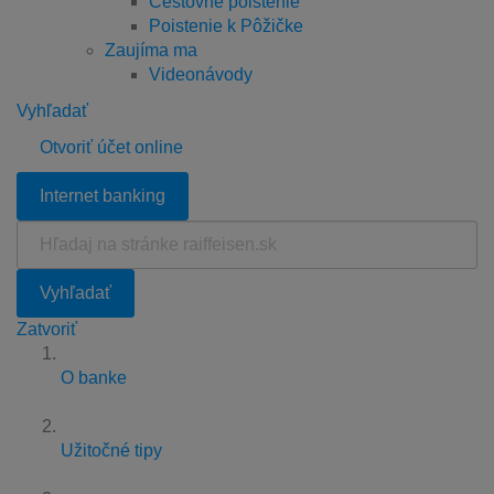
Cestovné poistenie
Poistenie k Pôžičke
Zaujíma ma
Videonávody
Vyhľadať
Otvoriť účet online
Internet banking
Hľadaj
na
stránke
Vyhľadať
raiffeisen.sk
Zatvoriť
O banke
Užitočné tipy