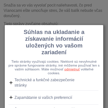
Snažia sa vo vás vyvolať pocit naliehavosti, čo pred
Vianocami ešte umocňuje stres, že váš balík nebude včas
doručený.
Tieto správy zvyčajne obsahujú:
Falošné informácie o zásielke
-
Podvodná správa
bude zrejme obsahovať informácie o údajnej
zásielke, ktorá z nejakého dôvodu nebola
zrealizovaná. Môže žiadať o potvrdenie či
aktualizovanie doručovacích údajov, aby vám mohol
byť balík doručený.
Odkazy na podvodné stránky
-
Správa môže
obsahovať link na falošnú webovú stránku, ktorá sa
tvári ako oficiálny web doručovacej spoločnosti. Po
kliknutí od vás môžu žiadať zadanie osobných
údajov a údajov k platobnej karte.
Platobné požiadavky
-
Podvodníci často môžu
tvrdiť, že pred doručením balíka je potrebné
dodatočne zaplatiť za doručenie cez platobnú bránu
alebo prevodom
na bankový účet
. Kuriérske