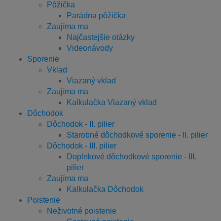
Pôžička
Parádna pôžička
Zaujíma ma
Najčastejšie otázky
Videonávody
Sporenie
Vklad
Viazaný vklad
Zaujíma ma
Kalkulačka Viazaný vklad
Dôchodok
Dôchodok - II. pilier
Starobné dôchodkové sporenie - II. pilier
Dôchodok - III. pilier
Doplnkové dôchodkové sporenie - III.
pilier
Zaujíma ma
Kalkulačka Dôchodok
Poistenie
Neživotné poistenie