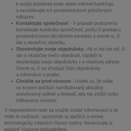
k svojej platobnej karte alebo internet bankingu
a nezadávajte ich prostredníctvom priložených
odkazov.
Kontaktujte spoločnosť
-
V prípade podozrenia
kontaktujte kuriérsku spoločnosť, poštu či predajcu
prostredníctvom oficiálneho kontaktu a overte si, či
ide o skutočnú zásielku.
Skontrolujte svoje objednávky
-
Ak si nie ste istí, či
ste si skutočne niečo objednali, najskôr si
skontrolujte svoje objednávky v e-mailovej adrese.
Overte si, či sa zhodujú číslo objednávky
a informácie o platbe.
Chráňte sa proti vírusom
-
Uistite sa, že máte
vo svojom počítači nainštalovaný aktuálny
antivírusový softvér a firewall, aby ste znížili riziko
infikovania vírusom.
V neposlednom rade sa snažte zostať informovaní a ak
máte tú možnosť, upozornite aj starších a menej
technologicky zdatných členov rodiny. Nenechajte si
pokaziť Vianoce podvodníkmi.