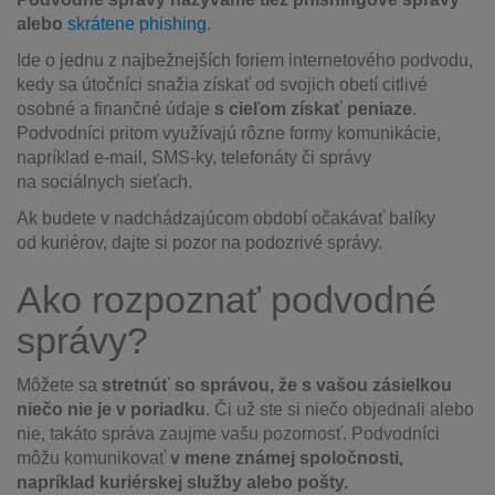
alebo
skrátene phishing
.
Ide o jednu z najbežnejších foriem internetového podvodu,
kedy sa útočníci snažia získať od svojich obetí citlivé
osobné a finančné údaje
s cieľom získať peniaze
.
Podvodníci pritom využívajú rôzne formy komunikácie,
napríklad e-mail, SMS-ky, telefonáty či správy
na sociálnych sieťach.
Ak budete v nadchádzajúcom období očakávať balíky
od kuriérov, dajte si pozor na podozrivé správy.
Ako rozpoznať podvodné
správy?
Môžete sa
stretnúť so
správou, že s vašou zásielkou
niečo nie je v poriadku
. Či už ste si niečo objednali alebo
nie, takáto správa zaujme vašu pozornosť. Podvodníci
môžu komunikovať
v mene známej spoločnosti,
napríklad kuriérskej služby alebo pošty.