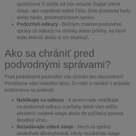
spoločnosť či pošta od vás nebude žiadať citlivé
údaje, ako napríklad rodné číslo, číslo platobnej karty
alebo heslo, prostredníctvom správy.
Podozrivé odkazy
-
Bežným znakom podvodnej
správy sú odkazy na stránky alebo prílohy, na ktoré
máte kliknúť alebo si ich stiahnuť.
Ako sa chrániť pred
podvodnými správami?
Pred podobnými podvodmi vás ochráni len obozretnosť.
Prinášame vám niekoľko tipov, čo robiť a nerobiť v prípade
podozrenia na podvod:
Neklikajte na odkazy
-
V prvom rade neklikajte
na podozrivé odkazy a prílohy, ktoré vám môžu
ukradnúť osobné údaje alebo do počítača zaniesť
škodlivý vírus.
Nezadávajte citlivé údaje
-
Nech sú správy
akokoľvek dôveryhodné, nikdy nezdieľate údaje