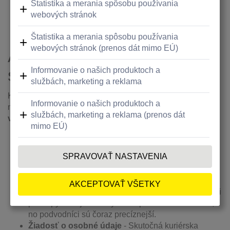
spoločnosti však od vás nikdy nebudú žiadať platbu
online dodatočne. Buď platíte vopred, alebo pri
doručení.
Ako spoznať podvodnú
správu?
Komunikácia môže pôsobiť verným dojmom, no zvyčajne
má niektoré podozrivé znaky. Aby ste sa vyhli tejto hrozbe,
všímajte si najmä toto
:
Podozrivá adresa
-
Skontrolujte e-mailovú adresu
alebo telefónne číslo, z ktorého vám správa prišla.
Overte si, či skutočne ide o kontakt menovanej
doručovacej firmy.
Gramatické chyby
-
Falošné správy majú často
nedokonalú formu, môžu sa v nich vyskytnúť chyby či
preklepy. Dizajn stránky môže pôsobiť nedokonale,
no podvodníci sú čoraz precíznejší.
Žiadosť o osobné údaje
-
Skutočná kuriérska